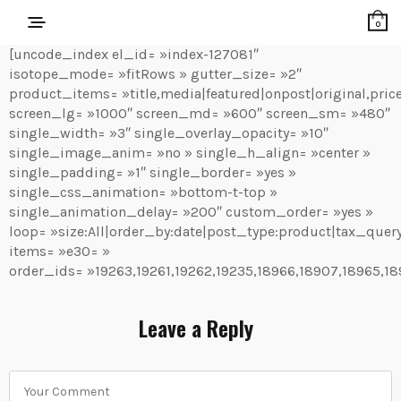
0
[uncode_index el_id= »index-127081″
isotope_mode= »fitRows » gutter_size= »2″
product_items= »title,media|featured|onpost|original,price
screen_lg= »1000″ screen_md= »600″ screen_sm= »480″
single_width= »3″ single_overlay_opacity= »10″
single_image_anim= »no » single_h_align= »center »
single_padding= »1″ single_border= »yes »
single_css_animation= »bottom-t-top »
single_animation_delay= »200″ custom_order= »yes »
loop= »size:All|order_by:date|post_type:product|tax_query
items= »e30= »
order_ids= »19263,19261,19262,19235,18966,18907,18965,18
Leave a Reply